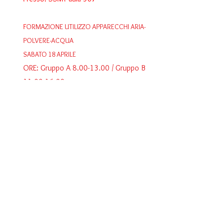
F
ORMAZIONE UTILIZZO APPARECCHI ARIA-
POLVERE-ACQUA
SABATO 18 APRILE
ORE: Gruppo A
8.00-13.00
/ Gruppo B
11.00-16.00
Presso: SSMT, Via Ronchetto
CORSO D'AGGIORNAMENTO
RADIOLOGIA
Mercoledi 27 maggio
Zoom