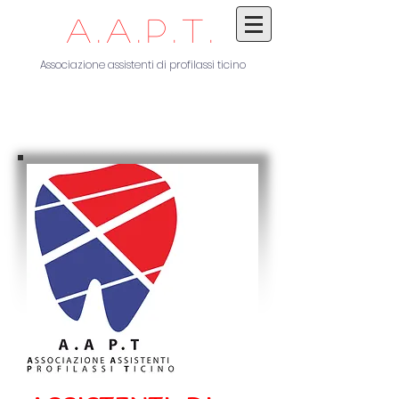
A.A.P.T.
Associazione assistenti di profi
lassi
ticino